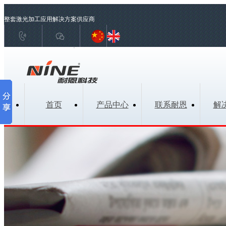
整套激光加工应用解决方案供应商
国内销售联系 18129875116 国际贸易联系 13691638019
首页
产品中心
联系耐恩
解