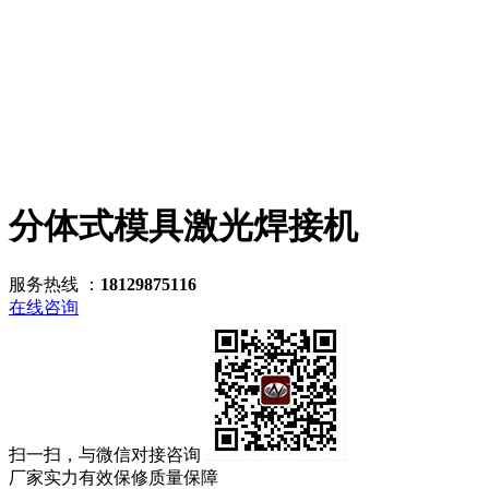
分体式模具激光焊接机
服务热线 ：
18129875116
在线咨询
扫一扫，与微信对接咨询
厂家实力
有效保修
质量保障