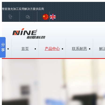
整套激光加工应用解决方案供应商
国内销售联系 18129875116 国际贸易联系 13691638019
首页
产品中心
联系耐恩
解