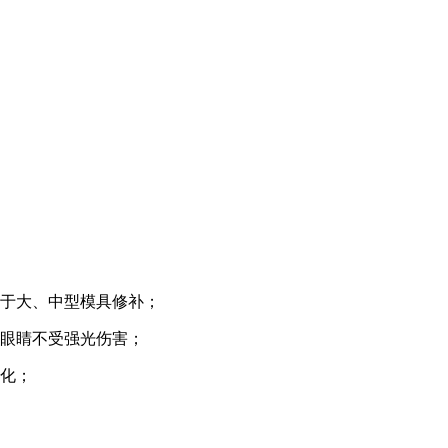
用于大、中型模具修补；
者眼睛不受强光伤害；
氧化；